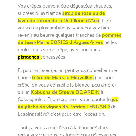
Vos crêpes peuvent être dégustées chaudes,
sucrées d'un trait de
sirop de rose ou de
lavande-citron de la Distillerie d'Ana
. Et si
vous êtes plus ambitieux, vous pouvez faire
revenir au beurre quelques tranches de
pommes
de Jean-Marie BORIES d'Aigues-Vives
, et les
rouler dans votre crêpe, avec quelques
pistaches
concassées.
Et pour arroser ça, on peut vous conseiller une
bonne
bière de Malts et Merveilles
(sur une
crêpe, on vous conseille la blonde, peu amère)
ou un
Kobucha de Steeve DEJARDIN
à
Cassagnoles. Et au fait, avez-vous gouter le
jus
de pêche de vignes de Patrice LENGARD
de
Lespinassière? c'est peut-être l'occasion...
Tout ça vous a mis l'eau à la bouche? alors
retrouvez vite tous les ingrédients nécessaires